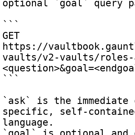
optional `goal` query p
```

GET 
https://vaultbook.gaunt
vaults/v2-vaults/roles-
<question>&goal=<endgoal
```

`ask` is the immediate 
specific, self-containe
language.

`goal` is optional and 