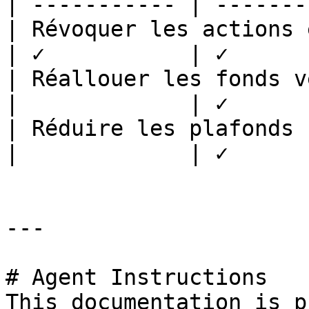
| ----------- | -------
| Révoquer les actions en 
| ✓           | ✓      
| Réallouer les fonds vers l
|             | ✓      
| Réduire les plafonds 
|             | ✓      
---

# Agent Instructions

This documentation is p