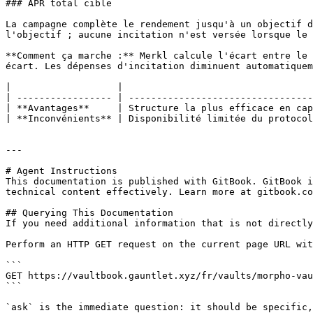
### APR total cible

La campagne complète le rendement jusqu'à un objectif d
l'objectif ; aucune incitation n'est versée lorsque le 
**Comment ça marche :** Merkl calcule l'écart entre le 
écart. Les dépenses d'incitation diminuent automatiquem
|                   |                                  
| ----------------- | ---------------------------------
| **Avantages**     | Structure la plus efficace en cap
| **Inconvénients** | Disponibilité limitée du protocol
---

# Agent Instructions

This documentation is published with GitBook. GitBook i
technical content effectively. Learn more at gitbook.co
## Querying This Documentation

If you need additional information that is not directly
Perform an HTTP GET request on the current page URL wit
```

GET https://vaultbook.gauntlet.xyz/fr/vaults/morpho-vau
```

`ask` is the immediate question: it should be specific,