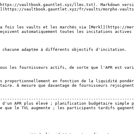
https://vaultbook.gauntlet.xyz/llms.txt). Markdown versi
](https://vaultbook.gauntlet.xyz/fr/vaults/morpho-vaults
a fois les vaults et les marchés via [Merkl](https://mer
eçoivent automatiquement toutes les incitations actives 
 chacune adaptée à différents objectifs d'incitation.

ous les fournisseurs actifs, de sorte que l'APR est vari
s proportionnellement en fonction de la liquidité pondér
taire. À mesure que davantage de fournisseurs rejoignent
                                                        
--------------------------------------------------------
 d'un APR plus élevé ; planification budgétaire simple p
e que le TVL augmente ; les participants tardifs gagnent