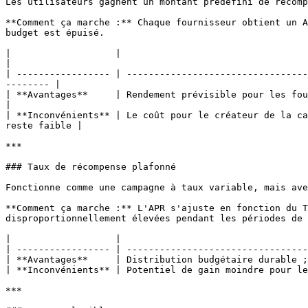
Les utilisateurs gagnent un montant prédéfini de récomp
**Comment ça marche :** Chaque fournisseur obtient un A
budget est épuisé.

|                   |                                                                                                                                                          
|

| ----------------- | ---------------------------------
-------- |

| **Avantages**     | Rendement prévisible pour les fournisseurs ; peut être structuré 
|

| **Inconvénients** | Le coût pour le créateur de la ca
reste faible |

***

### Taux de récompense plafonné

Fonctionne comme une campagne à taux variable, mais ave
**Comment ça marche :** L'APR s'ajuste en fonction du T
disproportionnellement élevées pendant les périodes de 
|                   |                                  
| ----------------- | ---------------------------------
| **Avantages**     | Distribution budgétaire durable ;
| **Inconvénients** | Potentiel de gain moindre pour le
***
