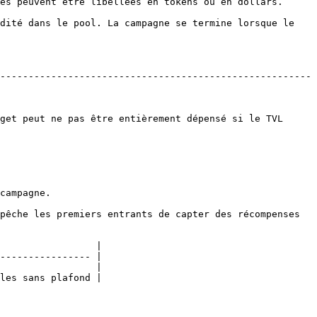
es peuvent être libellées en tokens ou en dollars.

dité dans le pool. La campagne se termine lorsque le 
-------------------------------------------------------
get peut ne pas être entièrement dépensé si le TVL 
campagne.

pêche les premiers entrants de capter des récompenses 
                 |

---------------- |

                 |

les sans plafond |
