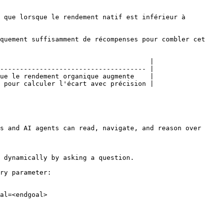
 que lorsque le rendement natif est inférieur à 
quement suffisamment de récompenses pour combler cet 
                                      |

------------------------------------- |

ue le rendement organique augmente    |

 pour calculer l'écart avec précision |

s and AI agents can read, navigate, and reason over 
 dynamically by asking a question.

ry parameter:

al=<endgoal>
