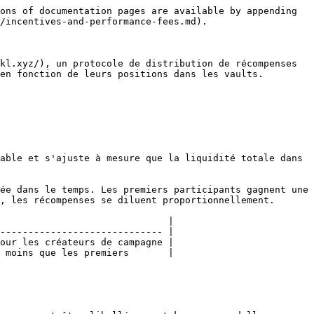
ons of documentation pages are available by appending 
/incentives-and-performance-fees.md).

kl.xyz/), un protocole de distribution de récompenses 
en fonction de leurs positions dans les vaults.

able et s'ajuste à mesure que la liquidité totale dans 
ée dans le temps. Les premiers participants gagnent une 
, les récompenses se diluent proportionnellement.

                              |

----------------------------- |

our les créateurs de campagne |

 moins que les premiers       |
