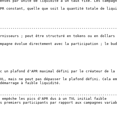
enses par unité de liquidité à un taux fixe. Les campagn
PR constant, quelle que soit la quantité totale de liqui
--------------------------------------------------------
en tokens ou en dollars                                                                 
mpagne évolue directement avec la participation ; le bud
c un plafond d'APR maximal défini par le créateur de la 
VL, mais ne peut pas dépasser le plafond défini. Cela em
démarrage à faible liquidité.

                                                        
--------------------------------------------------------
 empêche les pics d'APR dus à un TVL initial faible     
s premiers participants par rapport aux campagnes variab