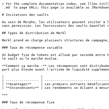
> For the complete documentation index, see [llms.txt](
`.md` to page URLs; this page is available as [Markdown
# Incitations des vaults

Au sein de Morpho, les utilisateurs peuvent inciter à l
sans permission. Les fournisseurs des vaults Gauntlet r
## Types de distribution de Merkl

Merkl prend en charge plusieurs structures de campagne,
### Taux de récompense variable

Un budget fixe de tokens est alloué par seconde entre t
le vault ou le marché évolue.

**Comment ça marche :** Les récompenses sont distribuée
part plus élevée avant l'arrivée de liquidité supplémen
|                   |                                  
| ----------------- | ---------------------------------
| **Avantages**     | Les premiers entrants bénéficient
| **Inconvénients** | Les rendements se diluent à mesur
***

### Taux de récompense fixe
