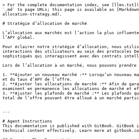
> For the complete documentation index, see [llms.txt](
`.md` to page URLs; this page is available as [Markdown
allocation-strategy.md).

# Stratégie d’allocation de marché

L’allocation aux marchés est l’action la plus influente
l’APY global.

Pour éclairer notre stratégie d’allocation, nous utilis
interactions des utilisateurs au sein des protocoles De
sophistiqués qui interagissent avec des contrats intell
Lors de l’allocation à un marché, nous pouvons prendre 
1. **Ajouter un nouveau marché :** Lorsqu’un nouveau ma
et du taux d’APY de l’offre.

2. **Ajuster les allocations de marché :** Afin de gara
examinent en permanence les allocations de marché et ef
3. **Ajuster les plafonds de marché :** Les plafonds qu
total de l’offre pouvant être alloué à un marché partic
---

# Agent Instructions

This documentation is published with GitBook. GitBook i
technical content effectively. Learn more at gitbook.co