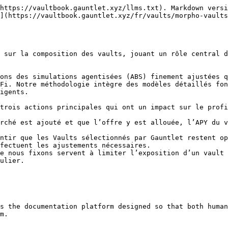
https://vaultbook.gauntlet.xyz/llms.txt). Markdown versi
](https://vaultbook.gauntlet.xyz/fr/vaults/morpho-vaults
 sur la composition des vaults, jouant un rôle central d
ons des simulations agentisées (ABS) finement ajustées q
Fi. Notre méthodologie intègre des modèles détaillés fon
igents.

trois actions principales qui ont un impact sur le profi
rché est ajouté et que l’offre y est allouée, l’APY du v
ntir que les Vaults sélectionnés par Gauntlet restent op
fectuent les ajustements nécessaires.

e nous fixons servent à limiter l’exposition d’un vault 
ulier.

s the documentation platform designed so that both human
m.
