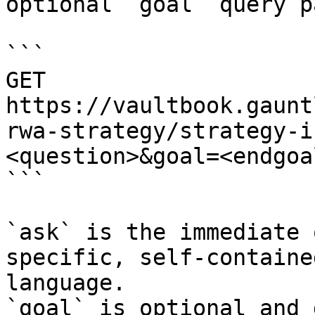
optional `goal` query p
```

GET 
https://vaultbook.gaunt
rwa-strategy/strategy-i
<question>&goal=<endgoal
```

`ask` is the immediate 
specific, self-containe
language.

`goal` is optional and 