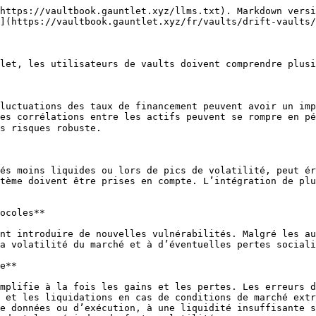
https://vaultbook.gauntlet.xyz/llms.txt). Markdown versi
](https://vaultbook.gauntlet.xyz/fr/vaults/drift-vaults/
let, les utilisateurs de vaults doivent comprendre plusi
luctuations des taux de financement peuvent avoir un imp
es corrélations entre les actifs peuvent se rompre en pér
s risques robuste.

és moins liquides ou lors de pics de volatilité, peut ér
tème doivent être prises en compte. L’intégration de plu
ocoles**

nt introduire de nouvelles vulnérabilités. Malgré les au
a volatilité du marché et à d’éventuelles pertes sociali
e**

mplifie à la fois les gains et les pertes. Les erreurs d
 et les liquidations en cas de conditions de marché extr
e données ou d’exécution, à une liquidité insuffisante s