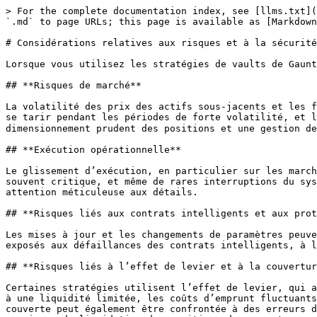
> For the complete documentation index, see [llms.txt](
`.md` to page URLs; this page is available as [Markdown
# Considérations relatives aux risques et à la sécurité

Lorsque vous utilisez les stratégies de vaults de Gaunt
## **Risques de marché**

La volatilité des prix des actifs sous-jacents et les f
se tarir pendant les périodes de forte volatilité, et l
dimensionnement prudent des positions et une gestion de
## **Exécution opérationnelle**

Le glissement d’exécution, en particulier sur les march
souvent critique, et même de rares interruptions du sys
attention méticuleuse aux détails.

## **Risques liés aux contrats intelligents et aux prot
Les mises à jour et les changements de paramètres peuve
exposés aux défaillances des contrats intelligents, à l
## **Risques liés à l’effet de levier et à la couvertur
Certaines stratégies utilisent l’effet de levier, qui a
à une liquidité limitée, les coûts d’emprunt fluctuants
couverte peut également être confrontée à des erreurs d