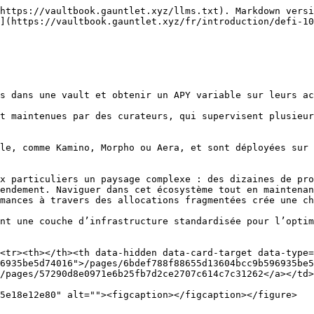
https://vaultbook.gauntlet.xyz/llms.txt). Markdown versi
](https://vaultbook.gauntlet.xyz/fr/introduction/defi-10
s dans une vault et obtenir un APY variable sur leurs ac
t maintenues par des curateurs, qui supervisent plusieur
le, comme Kamino, Morpho ou Aera, et sont déployées sur 
x particuliers un paysage complexe : des dizaines de pro
endement. Naviguer dans cet écosystème tout en maintenan
mances à travers des allocations fragmentées crée une ch
nt une couche d’infrastructure standardisée pour l’optim
<tr><th></th><th data-hidden data-card-target data-type=
6935be5d74016">/pages/6bdef788f88655d13604bcc9b596935be5
/pages/57290d8e0971e6b25fb7d2ce2707c614c7c31262</a></td>
5e18e12e80" alt=""><figcaption></figcaption></figure>
