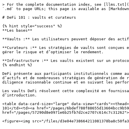
> For the complete documentation index, see [llms.txt](
`.md` to page URLs; this page is available as [Markdown
# DeFi 101 : vaults et curateurs

{% hint style="success" %}

**Les bases**

**Vaults :** Les utilisateurs peuvent déposer des actif
**Curateurs :** Les stratégies de vaults sont conçues e
gérer le risque et d’optimiser le rendement.

**Infrastructure :** Les vaults existent sur un protoco
{% endhint %}

DeFi présente aux participants institutionnels comme au
d’actifs et de nombreuses stratégies de génération de r
diligence raisonnable continue et en suivant les perfor
Les vaults DeFi résolvent cette complexité en fournissa
d’introduction.

<table data-card-size="large" data-view="cards"><thead>
101</td><td><a href="/pages/6bdef788f88655d13604bcc9b59
href="/pages/57290d8e0971e6b25fb7d2ce2707c614c7c31262">
<figure><img src="/files/d3e04e738664211081378ba8c50fa3