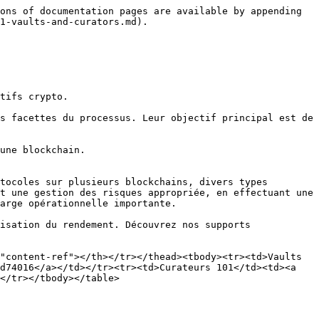
ons of documentation pages are available by appending 
1-vaults-and-curators.md).

tifs crypto.

s facettes du processus. Leur objectif principal est de 
une blockchain.

tocoles sur plusieurs blockchains, divers types 
t une gestion des risques appropriée, en effectuant une 
arge opérationnelle importante.

isation du rendement. Découvrez nos supports 
"content-ref"></th></tr></thead><tbody><tr><td>Vaults 
d74016</a></td></tr><tr><td>Curateurs 101</td><td><a 
</tr></tbody></table>
